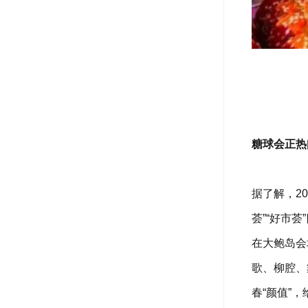
糖球会正热
据了解，2
荟”“好市
在大鲍岛会
歌、柳腔、
春“颜值”