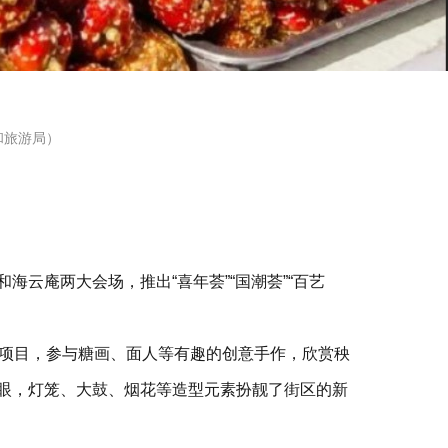
和旅游局）
海云庵两大会场，推出“喜年荟”“国潮荟”“百艺
项目，参与糖画、面人等有趣的创意手作，欣赏秧
亮眼，灯笼、大鼓、烟花等造型元素扮靓了街区的新