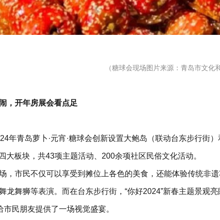
（糖球会现场图片来源：青岛市文化
闹，开年房展会看点足
024年青岛萝卜·元宵·糖球会创新设置大鲍岛（联动台东步行街）和
荟”四大板块，共43项主题活动、200余项社区民俗文化活动。
场，市民不仅可以享受到摊位上各色的美食，还能体验传统非遗
舞龙舞狮等表演。而在台东步行街，“你好2024”新春主题景观
，给市民朋友提供了一场视觉盛宴。