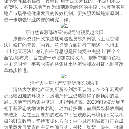
秘书长陈宜明指出，要坚持“房子是用来住的、不是用来炒
的”定位，不将房地产作为短期刺激经济的手段，认真落实房
地产市场平稳健康发展的长效机制。要按照因城施策原则，
进一步加强行业内部的研究工作。
原自然资源部政策法规司巡视员赵久田
原自然资源部政策法规司巡视员赵久田就《土地管理
法》修订的背景、内容、意义等方面进行了阐述。他指出
《土地管理法》修订的主导思想是围绕党中央提出"四个全
面"战略布局，旨在进一步增加农民收入。按照中国特色社
会主义国情，事实求实的将集体土地流转和农村征地制度改
革稳步推进。
清华大学房地产研究所所长刘洪玉
清华大学房地产研究所所长刘洪玉认为，在今年宏观经
济比较困难的环境下，房地产行业仍然取得了超预期的发
展，房地产市场集中度进一步得到提高。2020年经济发展仍
处于新常态的增速换档期、动力转换期，前期风险释放期尚
未结束，处在三期叠加的过程中；宏观政策环境仍旧采取积
极的财政政策，坚持市场化方向；中心城市和城市群正在成
为承载发展要素的主要空间形式，科技、智慧、绿色、健康