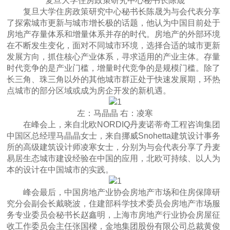
复旦大学住房政策研究中心秘书长陈晟
复旦大学住房政策研究中心秘书长陈晟为与会代表分享
了探索城市更新与城市增长极的话题，他认为中国目前处于
房地产存量体系和增量体系并存的时代。房地产的外部环境
在不断发生变化，面对不同城市环境，选择合适的城市更新
发展方向，抓住核心产业体系，寻求适用的产业主体。存量
时代竞争的是产业门槛，增量时代竞争的是规模门槛。除了
长三角、珠三角以外的其他城市群正处于快速发展期，环热
点城市的部分区域或成为房企开发的新机遇。
左：马晶晶 右：凌寒
在峰会上，来自北欧NORDIQ丹麦诺蒂奇工程咨询集团
中国区总经理马晶晶女士，来自挪威Snohetta建筑设计事务
所的高级建筑设计师凌寒女士，分别为与会代表分享了丹麦
易居生态城市建设经验在中国的应用，北欧可持续、以人为
本的设计在中国城市的实践。
峰会最后，中国房地产业协会房地产市场和住房保障研
究分会副会长戴晓波，住建部科学技术委员会房地产市场服
务专业委员会秘书长赵鑫明，上海市房地产行业协会房屋征
收工作委员会主任张国樑，金地集团股份有限公司总裁黄俊