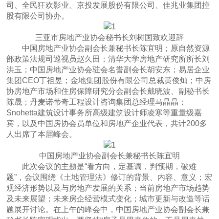
司、全民狂欢影业、京投发展股份有限公司、佳兆业集团控
股有限公司协办。
三亚市房地产业协会秘书长刘树国致欢迎辞
中国房地产业协会副会长兼秘书长陈宜明；原自然资源
部政策法规司巡视员赵久田；清华大学房地产研究所所长刘
洪玉；中国房地产业协会驻会名誉副会长胡安东；易居企业
集团CEO丁祖昱；金地集团股份有限公司总裁黄俊灿；中房
协房地产市场和住房保障研究分会副会长戴晓波、副秘书长
陈晟；丹麦诺蒂奇工程设计咨询集团总经理马晶晶；
Snohetta建筑设计事务所高级建筑设计师凌寒等重量级嘉
宾，以及中国房协会员单位和房地产企业代表，共计200多
人出席了本届峰会。
中国房地产业协会副会长兼秘书长陈宜明
此次会议的主题是“看方向，定基调，判预期，破难
题”，会议围绕《土地管理法》修订的背景、内容、意义；宏
观经济形势以及与房地产发展的关系；当前房地产市场趋势
及未来展望；未来房企经营模式变化；城市更新与改造等话
题展开讨论。在上午的峰会中，中国房地产业协会副会长兼