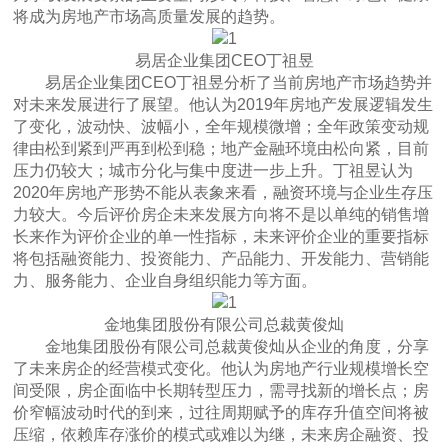
将成为房地产市场高质量发展的趋势。
易居企业集团CEO丁祖昱
易居企业集团CEO丁祖昱分析了当前房地产市场趋势并
对未来发展进行了展望。他认为2019年房地产发展逻辑发生
了变化，波动快、波幅小，全年规模微增；全年政策变动规
律由松到紧到严再到松到稳；地产金融环境由松向紧，目前
压力仍较大；城市分化与集中度进一步上升。丁祖昱认为
2020年房地产形势不能从表象来看，融资环境与企业生存压
力较大。今后评价房企未来发展方向将不是以单纯的销售增
长来作为评价企业的单一性指标，未来评价企业的重要指标
将包括融资能力、投资能力、产品能力、开发能力、营销能
力、服务能力、企业自身组织能力等方面。
金地集团股份有限公司总裁黄俊灿
金地集团股份有限公司总裁黄俊灿从企业的角度，分享
了未来房企的经营模式变化。他认为房地产行业规模增长空
间受限，房企面临中长期转型压力，需寻找新的增长点；房
价窄幅波动时代的到来，过往周期赋予的库存升值空间将被
压缩，依赖库存涨价的模式或难以为继，未来房企融资、投