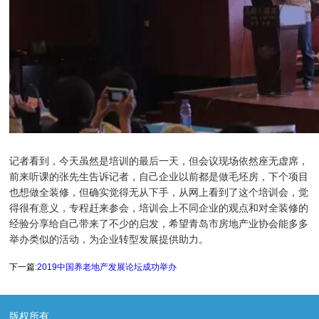
记者看到，今天虽然是培训的最后一天，但会议现场依然座无虚席，
前来听课的张先生告诉记者，自己企业以前都是做毛坯房，下个项目
也想做全装修，但确实觉得无从下手，从网上看到了这个培训会，觉
得很有意义，专程赶来参会，培训会上不同企业的观点和对全装修的
经验分享给自己带来了不少的启发，希望青岛市房地产业协会能多多
举办类似的活动，为企业转型发展提供助力。
下一篇:
2019中国养老地产发展论坛成功举办
版权所有