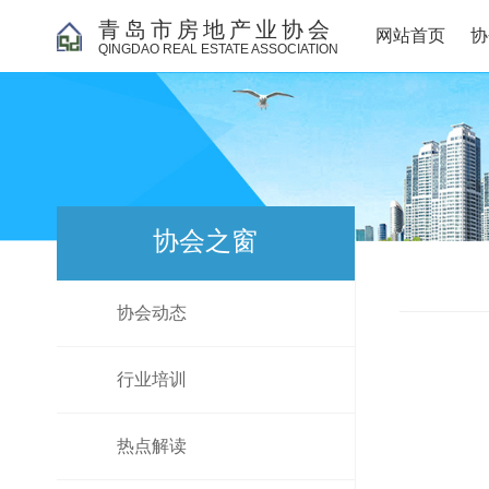
青岛市房地产业协会
网站首页
协
QINGDAO REAL ESTATE ASSOCIATION
协会之窗
协会动态
行业培训
热点解读