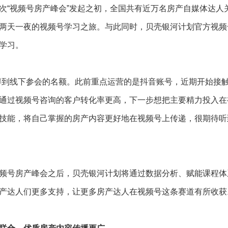
次“视频号房产峰会”发起之初，全国共有近万名房产自媒体达人关
两天一夜的视频号学习之旅。与此同时，贝壳银河计划官方视频
学习。
得到线下参会的名额。此前重点运营的是抖音账号，近期开始接
通过视频号咨询的客户转化率更高，下一步想把主要精力投入在
技能，将自己掌握的房产内容更好地在视频号上传递，很期待听
频号房产峰会之后，贝壳银河计划将通过数据分析、赋能课程体
产达人们更多支持，让更多房产达人在视频号这条赛道有所收获