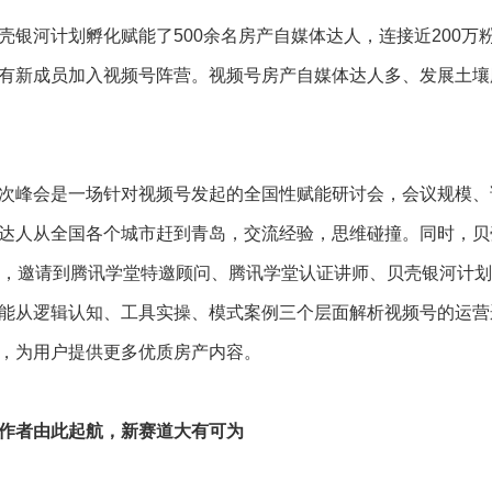
壳银河计划孵化赋能了500余名房产自媒体达人，连接近200
有新成员加入视频号阵营。视频号房产自媒体达人多、发展土壤
次峰会是一场针对视频号发起的全国性赋能研讨会，会议规模、
达人从全国各个城市赶到青岛，交流经验，思维碰撞。同时，贝
程，邀请到腾讯学堂特邀顾问、腾讯学堂认证讲师、贝壳银河计
能从逻辑认知、工具实操、模式案例三个层面解析视频号的运营
，为用户提供更多优质房产内容。
作者由此起航，新赛道大有可为