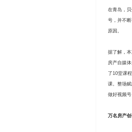
在青岛，贝
号，并不断
原因。
据了解，本
房产自媒体
了10堂课
课。整场赋
做好视频号
万名房产创