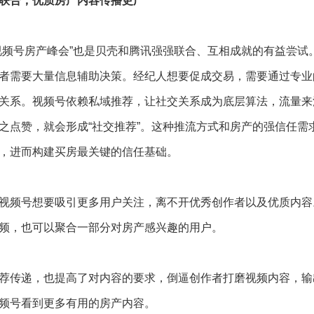
联合，优质房产内容传播更广
视频号房产峰会”也是贝壳和腾讯强强联合、互相成就的有益尝
者需要大量信息辅助决策。经纪人想要促成交易，需要通过专业
关系。视频号依赖私域推荐，让社交关系成为底层算法，流量来
之点赞，就会形成“社交推荐”。这种推流方式和房产的强信任
，进而构建买房最关键的信任基础。
视频号想要吸引更多用户关注，离不开优秀创作者以及优质内容
频，也可以聚合一部分对房产感兴趣的用户。
荐传递，也提高了对内容的要求，倒逼创作者打磨视频内容，输
频号看到更多有用的房产内容。