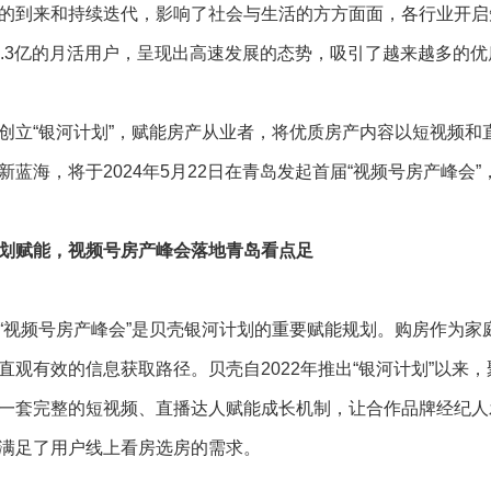
的到来和持续迭代，影响了社会与生活的方方面面，各行业开启
3.3亿的月活用户，呈现出高速发展的态势，吸引了越来越多的
创立“银河计划”，赋能房产从业者，将优质房产内容以短视频
新蓝海，将于2024年5月22日在青岛发起首届“视频号房产峰会
划赋能，视频号房产峰会落地青岛看点足
“视频号房产峰会”是贝壳银河计划的重要赋能规划。购房作为
直观有效的信息获取路径。贝壳自2022年推出“银河计划”以来
一套完整的短视频、直播达人赋能成长机制，让合作品牌经纪人
满足了用户线上看房选房的需求。