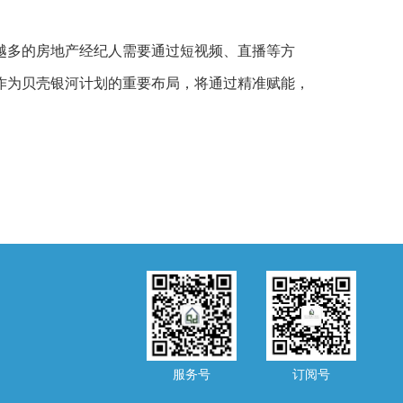
来越多的房地产经纪人需要通过短视频、直播等方
”作为贝壳银河计划的重要布局，将通过精准赋能，
服务号
订阅号