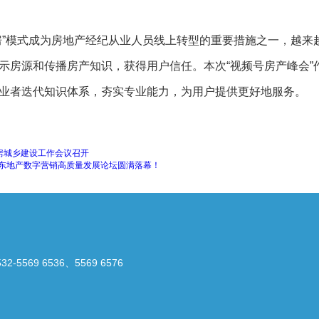
房”模式成为房地产经纪从业人员线上转型的重要措施之一，越
示房源和传播房产知识，获得用户信任。本次“视频号房产峰会
业者迭代知识体系，夯实专业能力，为用户提供更好地服务。
房城乡建设工作会议召开
4山东地产数字营销高质量发展论坛圆满落幕！
69 6536、5569 6576