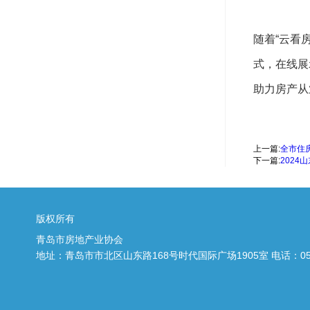
随着“云看
式，在线展
助力房产从
上一篇:
全市住
下一篇:
202
版权所有
青岛市房地产业协会
地址：青岛市市北区山东路168号时代国际广场1905室 电话：0532-55