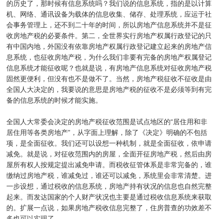
的历史了，那时候有信息系统吗？我们说的信息系统，指的是以计算
机、网络、通讯设备为载体的信息收集、储存、处理系统，应运于社
会事务管理上，还不到二十年的时间，所以房地产信息系统并不是征
收房地产税的必要条件。第二，全世界实行房地产权属行政登记的只
有中国内地，外国没有依靠房地产权属行政登记建立起来的房地产信
息系统，也征收房地产税，为什么我们非要有完备的房地产权属登记
信息系统才能征收呢？也就是说，有房地产信息系统对征收房地产税
固然更便利，但没有也不是做不了。当然，房地产税征收不征收是由
全国人大决定的，我要说的意思是房地产税的征收不是必须等到有完
备的信息系统的时候才能实施。
全国人大常委会决定的房地产税征收范围是试点地区的“居住用和非
居住用等各类房地产”，从字面上理解，除了《决定》明确的不包括
项，是全面征收。我们还可以设想一种机制，就是全面征收，依申请
减免。就是说，对征收范围内的房屋，全面开征房地产税，然后由房
屋所有权人按规定提出减免申请。而税收征管体系是非常完备的，谁
缴纳过房地产税，谁减免过，谁还可以减免，系统里会非常清楚。进
一步设想，通过税收的信息系统，房地产持有状况的信息也自然完整
起来。而发达国家的个人财产状况也主要是通过税收信息系统来获取
的。扩展一点说，如果房地产税收信息完整了，住房普查的功效差不
多也可以实现了。