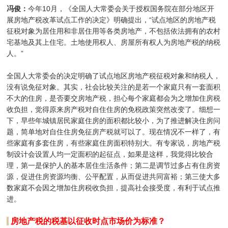
冯俊：
今年10月，《全国人大常委会关于授权国务院在部分地区开
展房地产税改革试点工作的决定》明确提出，“试点地区的房地产税
征税对象为居住用和非居住用等各类房地产，不包括依法拥有的农村
宅基地及其上住宅。土地使用权人、房屋所有权人为房地产税的纳税
人。”
全国人大常委会的决定明确了试点地区房地产税征税对象和纳税人，
没有说免征对象。其实，社会比较关注的是若一个家庭只有一套面积
不大的住房，是否要交房地产税，担心每个家庭都会为之增加住房税
收负担，觉得原来房产税对自住住房的免税政策突然改变了。细想一
下，早些年城镇居民家庭住房的面积都比较小，为了推进解决住房问
题，简单地对自住住房免征房产税就可以了。现在情况不一样了，有
些家庭有多套住房，有些家庭住房面积特别大。有专家说，房地产税
制设计会设置人均一定面积的起征点，如果是这样，我觉得比较合
理，第一是保护人的基本居住生活条件；第二是调节过多占有住房资
源，促进住房资源均衡、公平配置，从而促进共同富裕；第三使大多
数家庭不会因之增加住房税收负担，提高社会接受度，有利于试点推
进。
房地产税的税基以征收时点市场价为标准？