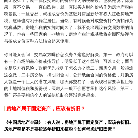
间比较久了，就一律按交易时的价格作为纳税基数。也就是说，你如
果一直不交易，一直自己住，就一直以买入时的价格作为房地产税纳
税基数；一旦交易，就按成交价为基础对房屋新所有权人征收房地产
税。这样也有利于稳定居住。当然，有时候会对成交价打个折扣作为
纳税基数。房地产税的实施时间久了，就不会出现没有交易数据的情
况了。也有一些国家的一些地方，房地产税计税基数将定期区块评估
与按成交价两种方法结合起来使用。
你可能又会问，交易双方瞒价怎么办？这也好解决。第一，政府可以
有一个市场的基准价或指导价，明显低于这个线的，可以查处；而且
交易双方有风险，政府优先收购了怎么办？第二，新房交易一般很难
这么做，二手房交易，搞阴阳合同，公开纸面合同的价格低，对购房
人就是一个巨大的潜在风险，哪天你交易了，会表现出需要承担巨额
的土地增值税和所得税，买房人一般不会愿意承担这个风险。第三，
我们还是要相信个人的诚信机制会逐渐完善起来。
房地产属于固定资产，应该有折旧？
《中国房地产金融》：有人说，房地产属于固定资产，应该有折旧。
房地产税是不是要按逐年折旧来征税？如何考虑折旧因素？