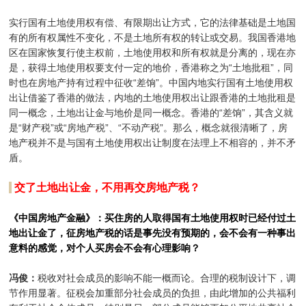
实行国有土地使用权有偿、有限期出让方式，它的法律基础是土地国
有的所有权属性不变化，不是土地所有权的转让或交易。我国香港地
区在国家恢复行使主权前，土地使用权和所有权就是分离的，现在亦
是，获得土地使用权要支付一定的地价，香港称之为“土地批租”，同
时也在房地产持有过程中征收“差饷”。中国内地实行国有土地使用权
出让借鉴了香港的做法，内地的土地使用权出让跟香港的土地批租是
同一概念，土地出让金与地价是同一概念。香港的“差饷”，其含义就
是“财产税”或“房地产税”、“不动产税”。那么，概念就很清晰了，房
地产税并不是与国有土地使用权出让制度在法理上不相容的，并不矛
盾。
交了土地出让金，不用再交房地产税？
《中国房地产金融》：买住房的人取得国有土地使用权时已经付过土
地出让金了，征房地产税的话是事先没有预期的，会不会有一种事出
意料的感觉，对个人买房会不会有心理影响？
冯俊：
税收对社会成员的影响不能一概而论。合理的税制设计下，调
节作用显著。征税会加重部分社会成员的负担，由此增加的公共福利