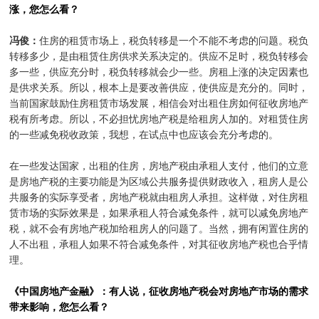
涨，您怎么看？
冯俊：
住房的租赁市场上，税负转移是一个不能不考虑的问题。税负
转移多少，是由租赁住房供求关系决定的。供应不足时，税负转移会
多一些，供应充分时，税负转移就会少一些。房租上涨的决定因素也
是供求关系。所以，根本上是要改善供应，使供应是充分的。同时，
当前国家鼓励住房租赁市场发展，相信会对出租住房如何征收房地产
税有所考虑。所以，不必担忧房地产税是给租房人加的。对租赁住房
的一些减免税收政策，我想，在试点中也应该会充分考虑的。
在一些发达国家，出租的住房，房地产税由承租人支付，他们的立意
是房地产税的主要功能是为区域公共服务提供财政收入，租房人是公
共服务的实际享受者，房地产税就由租房人承担。这样做，对住房租
赁市场的实际效果是，如果承租人符合减免条件，就可以减免房地产
税，就不会有房地产税加给租房人的问题了。当然，拥有闲置住房的
人不出租，承租人如果不符合减免条件，对其征收房地产税也合乎情
理。
《中国房地产金融》：有人说，征收房地产税会对房地产市场的需求
带来影响，您怎么看？