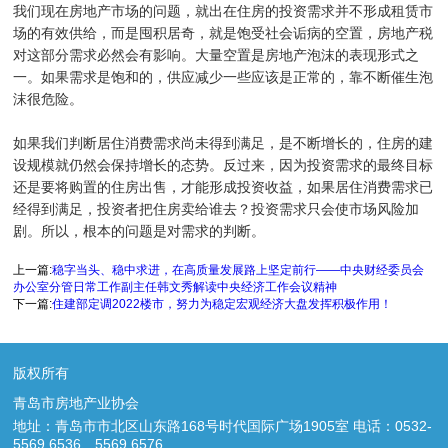
我们现在房地产市场的问题，就出在住房的投资需求并不形成租赁市
场的有效供给，而是囤积居奇，就是饱受社会诟病的空置，房地产税
对这部分需求必然会有影响。大量空置是房地产泡沫的表现形式之
一。如果需求是饱和的，供应减少一些应该是正常的，靠不断催生泡
沫很危险。
如果我们判断居住消费需求尚未得到满足，是不断增长的，住房的建
设规模就仍然会保持增长的态势。反过来，因为投资需求的最终目标
还是要将购置的住房出售，才能形成投资收益，如果居住消费需求已
经得到满足，投资者把住房卖给谁去？投资需求只会使市场风险加
剧。所以，根本的问题是对需求的判断。
上一篇:
稳字当头、稳中求进，在高质量发展路上坚定前行——中央财经委员会
办公室分管日常工作副主任韩文秀解读中央经济工作会议精神
下一篇:
住建部定调2022楼市，努力为稳定宏观经济大盘发挥积极作用！
版权所有
青岛市房地产业协会
地址：青岛市市北区山东路168号时代国际广场1905室 电话：0532-
5569 6536、5569 6576