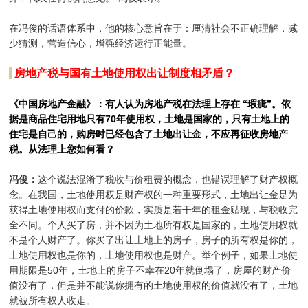
在冯俊的话语体系中，他的核心意旨在于：厘清社会不正确理解，减
少猜测，营造信心，增强经济运行正能量。
房地产税与国有土地使用权出让制度相矛盾？
《中国房地产金融》：有人认为房地产税在法理上存在 “瑕疵”。依
据是商品住宅用地只有70年使用权，土地是国家的，只有土地上的
住宅是自己的，购房时已经包含了土地出让金，不应再征收房地产
税。从法理上您如何看？
冯俊：
这个说法混淆了税收与价租费的概念，也错误理解了财产权概
念。在我国，土地使用权是财产权的一种重要形式，土地出让金是为
获得土地使用权而支付的价款，实质是若干年的租金贴现，与税收完
全不同。个人买了房，并不因为土地所有权是国家的，土地使用权就
不是个人财产了。你买了出让土地上的房子，房子的所有权是你的，
土地使用权也是你的，土地使用权也是财产。举个例子，如果土地使
用期限是50年，土地上的房子不幸在20年就倒塌了，房屋的财产价
值没有了，但是并不能说你拥有的土地使用权的价值就没有了，土地
就被所有权人收走。