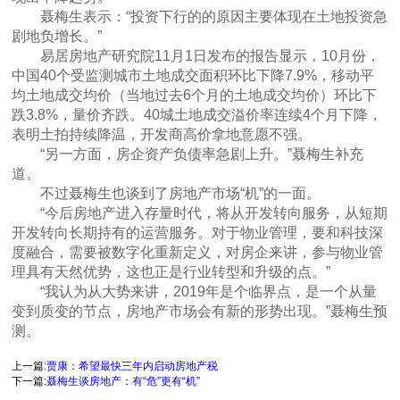
聂梅生表示：“投资下行的的原因主要体现在土地投资急
剧地负增长。”
易居房地产研究院11月1日发布的报告显示，10月份，
中国40个受监测城市土地成交面积环比下降7.9%，移动平
均土地成交均价（当地过去6个月的土地成交均价）环比下
跌3.8%，量价齐跌。40城土地成交溢价率连续4个月下降，
表明土拍持续降温，开发商高价拿地意愿不强。
“另一方面，房企资产负债率急剧上升。”聂梅生补充
道。
不过聂梅生也谈到了房地产市场“机”的一面。
“今后房地产进入存量时代，将从开发转向服务，从短期
开发转向长期持有的运营服务。对于物业管理，要和科技深
度融合，需要被数字化重新定义，对房企来讲，参与物业管
理具有天然优势，这也正是行业转型和升级的点。”
“我认为从大势来讲，2019年是个临界点，是一个从量
变到质变的节点，房地产市场会有新的形势出现。”聂梅生预
测。
上一篇:
贾康：希望最快三年内启动房地产税
下一篇:
聂梅生谈房地产：有“危”更有“机”