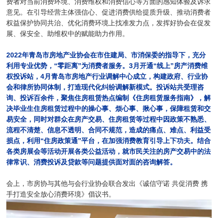
费者对当前消费环境、消费维权和消费信心等方面的感知体验及诉求
意见。在引导经营主体强信心、促进消费供给提质升级、推动消费者
权益保护协同共治、优化消费环境上找准发力点，发挥好协会在促发
展、保安全、助维权中的赋能助力作用。
2022年青岛市房地产业协会在市住建局、市消保委的指导下，充分
利用专业优势，“零距离”为消费者服务。3月开通“线上”房产消费维
权投诉站，4月青岛市房地产行业调解中心成立，构建政府、行业协
会和律所协同体制，打造现代化纠纷调解新模式。投诉站共受理咨
询、投诉百余件，聚焦住房租赁热点编制《住房租赁服务指南》，解
决毕业生住房租赁过程中的操心事、烦心事、揪心事，保障租赁和交
易安全，同时对群众在房产交易、住房租赁等过程中因政策不熟悉、
流程不清楚、信息不透明、合同不规范，造成的痛点、难点、利益受
损点，利用“住房政策通”平台，在加强消费教育引导上下功夫。结合
各类房展会等活动开展各类公益活动，就市民关注的房产交易中的法
律常识、消费投诉及贷款等问题提供面对面的咨询解答。
会上，市房协与其他与会行业协会联合发出《诚信守诺 共促消费 携
手打造安全放心消费环境》倡议书。