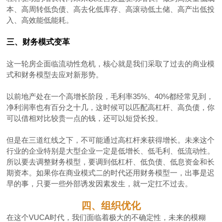
本、高周转低负债、高去化低库存、高滚动低土储、高产出低投
入、高效能低能耗。
三、财务模式变革
这一轮房企面临流动性危机，核心就是我们采取了过去的商业模
式和财务模型去应对新形势。
以前地产处在一个高增长阶段，毛利率35%、40%都经常见到，
净利润率也有百分之十几，这时候可以匹配高杠杆、高负债，你
可以借相对比较贵一点的钱，还可以短贷长投。
但是在三道红线之下，不可能通过高杠杆来获得增长。未来这个
行业的企业特别是大型企业一定是低增长、低毛利、低流动性。
所以要去调整财务模型，要调到低杠杆、低负债、低息资金和长
期资本。如果你在商业模式二的时代还用财务模型一，出事是迟
早的事，只要一些外部诱发因素发生，就一定扛不过去。
四、组织优化
在这个VUCA时代，我们面临着极大的不确定性，未来的模糊