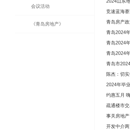
2024山
会议活动
竞速蓝海赛
青岛房产政
《青岛房地产》
青岛202
青岛202
青岛202
青岛市20
陈杰：切实
2024年
约惠五月 
疏通楼市交
事关房地产
开发中介两