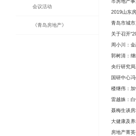
市房地产事
会议活动
2019山
青岛市城市
《青岛房地产》
关于召开“
周小川：金
郭树清：继
央行研究局
国研中心冯
楼继伟：加
雷越姝：白
聂梅生谈房地
大健康及养
房地产菁英